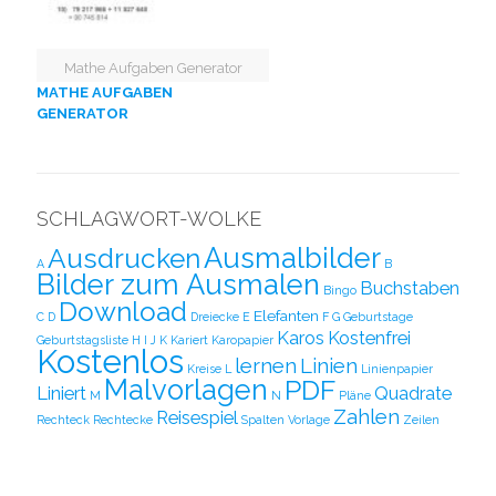
Mathe Aufgaben Generator
MATHE AUFGABEN
GENERATOR
SCHLAGWORT-WOLKE
Ausmalbilder
Ausdrucken
A
B
Bilder zum Ausmalen
Buchstaben
Bingo
Download
Elefanten
C
D
Dreiecke
E
F
G
Geburtstage
Karos
Kostenfrei
Geburtstagsliste
H
I
J
K
Kariert
Karopapier
Kostenlos
lernen
Linien
Kreise
L
Linienpapier
Malvorlagen
PDF
Liniert
Quadrate
M
N
Pläne
Zahlen
Reisespiel
Rechteck
Rechtecke
Spalten
Vorlage
Zeilen